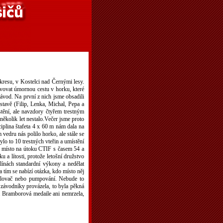
resu, v Kostelci nad Černými lesy.
lvovat úmornou cestu v horku, které
závod. Na první z nich jsme obsadili
estavě (Filip, Lenka, Michal, Pepa a
tění, ale navzdory čtyřem trestným
několik let nestalo.Večer jsme proto
ciplina štafeta 4 x 60 m nám dala na
vedru nás polilo horko, ale stále se
ylo to 10 trestných vteřin a umístění
. místo na útoku CTIF s časem 54 a
 a lítosti, protože letošní družstvo
línách standardní výkony a nedělat
a tím se nabízí otázka, kdo místo něj
ozdělovač nebo pumpování. Nebude to
e závodníky provázela, to byla pěkná
. Bramborová medaile ani nemrzela,