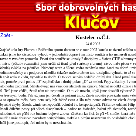
 Zpět -
Kostelec n.Č.l.
24.6.2005
rajské kolo hry Plamen a Požárního sportu dorostu se v roce 2005 konalo na území našeho ok
ískali jsme tak částečnou výhodu v jednodušší dopravě na místo soutěže a tak nemuseli abso
rovna v tyto dny panovalo. První den soutěže se konaly 2 discipliny – štafeta CTIF a branný 
. místo (ačkoliv rozmístění jsme určili až těsně před startem) a branný závod naše pětka v s
Babula) zvládla na jedničku. Náročný terén a šílené vedro nedávalo moc šancí na dobré umís
odům ze střelby a s podporou několika čekaček naše družstvo tuto disciplínu vyhrálo, to už se 
li spát zcela v klidu, vypadalo to dobře. O to více se nám nedařilo druhý den. Hned první dis
rak, protože první pokus „D“ za předávku a druhý pokus „D“ za seskok Pepy z kladiny. I v tom 
alo hodně zachránit. Štafeta dvojic nás však dostala zcela na lopatky. Michal se dotkl kužele a b
10. Teď jsme věděli, že už nám nic nepomůže. O to víc mrzelo, když jsme obsadili výborné 2
ez trestných bodů. Pak už jsme jen čekali na požární útok.. Závěr soutěže provázela směs vzteku
na to opravdu mělo, časy nemusely být žádné extra a šlo tedy pouze odvést ve všech discip
bytečné chyby. Škoda, záměr se nepodařil, bohužel i to ke sportu patří. Příští rok odchází Filip 
bsadí důležité posty při všech disciplinách – hadice na štafetách, balení při dvojicích, r
ednoduché, ale příští rok budeme bojovat znova. Závěrem lze říci, že při vší smůle, která naš
soutěž a naše družstvo navzdory neúspěchům, makalo s plným nasazením do posledních chvil
htěli jsme postoupit, třetí místo by to nezachránilo.