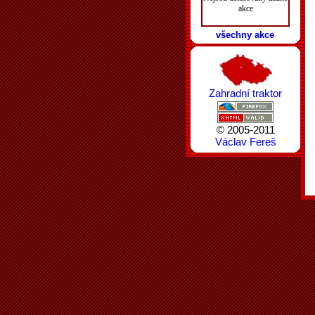
akce
všechny akce
Zahradní traktor
© 2005-2011
Václav Fereš