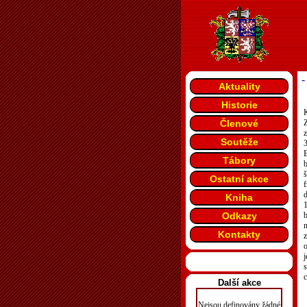
-
Aktuality
Historie
K
Členové
Z
z
Soutěže
3
Tábory
b
š
Ostatní akce
f
d
Kniha
Odkazy
b
Kontakty
z
o
j
c
Další akce
Nejsou definovány žádné