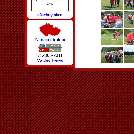
akce
všechny akce
Zahradní traktor
© 2005-2011
Václav Fereš