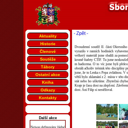
- Zpět -
Aktuality
Historie
Dvoudenní soutěž II. části Okresního
Členové
vyrazilo v ranních hodinách vybaveno 
veškerý materiál jsme sbalili za pomocí
Soutěže
kromě štafety CTIF. Tu jsme nezkoušeli 
m hadicema. O to víc jsme byli překv
Tábory
obstáli ačkoliv trénink této disciplíny 
jsme, že to Lenka s Pepa zvládnou. V so
Ostatní akce
větší bylo zklamání z 2. místa v této d
stát nebo ho uškrtíme. Zbytečná chyba
Kniha
Kraje je času dost na zlepšení. Závěrem
Odkazy
dost. Ani Filip si nestěžoval.
Kontakty
Další akce
Nejsou definovány žádné