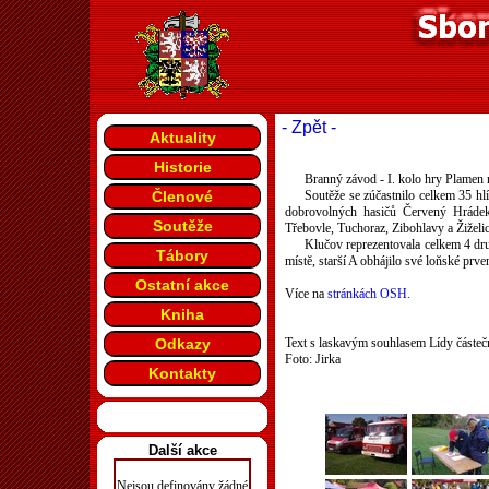
- Zpět -
Aktuality
Historie
Branný závod - I. kolo hry Plamen r
Členové
Soutěže se zúčastnilo celkem 35 hl
dobrovolných hasičů Červený Hrádek,
Soutěže
Třebovle, Tuchoraz, Zibohlavy a Žiželic
Klučov reprezentovala celkem 4 družs
Tábory
místě, starší A obhájilo své loňské prve
Ostatní akce
Více na
stránkách OSH.
Kniha
Odkazy
Text s laskavým souhlasem Lídy částeč
Foto: Jirka
Kontakty
Další akce
Nejsou definovány žádné