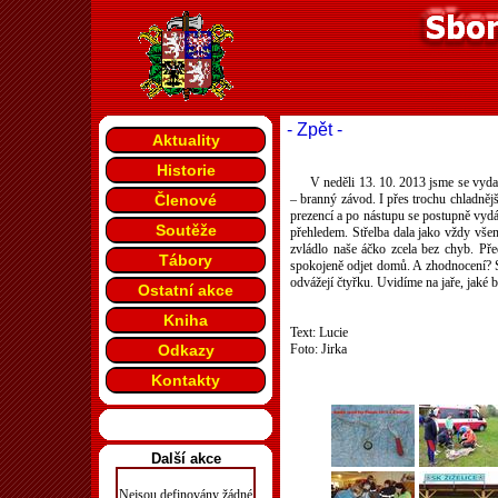
- Zpět -
Aktuality
Historie
V neděli 13. 10. 2013 jsme se vyda
Členové
– branný závod. I přes trochu chladnějš
prezencí a po nástupu se postupně vydáv
Soutěže
přehledem. Střelba dala jako vždy všem
zvládlo naše áčko zcela bez chyb. P
Tábory
spokojeně odjet domů. A zhodnocení? St
odvážejí čtyřku. Uvidíme na jaře, jak
Ostatní akce
Kniha
Text: Lucie
Odkazy
Foto: Jirka
Kontakty
Další akce
Nejsou definovány žádné