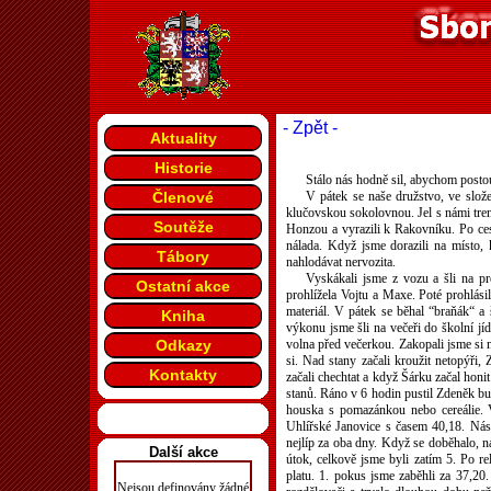
- Zpět -
Aktuality
Historie
Stálo nás hodně sil, abychom postou
Členové
V pátek se naše družstvo, ve slož
klučovskou sokolovnou. Jel s námi tren
Soutěže
Honzou a vyrazili k Rakovníku. Po cest
nálada. Když jsme dorazili na místo, 
Tábory
nahlodávat nervozita.
Vyskákali jsme z vozu a šli na pre
Ostatní akce
prohlížela Vojtu a Maxe. Poté prohlásil
materiál. V pátek se běhal “braňák“ a 
Kniha
výkonu jsme šli na večeři do školní jíd
Odkazy
volna před večerkou. Zakopali jsme si n
si. Nad stany začali kroužit netopýři
Kontakty
začali chechtat a když Šárku začal honi
stanů. Ráno v 6 hodin pustil Zdeněk bu
houska s pomazánkou nebo cereálie. V
Uhlířské Janovice s časem 40,18. Násl
nejlíp za oba dny. Když se doběhalo, ná
Další akce
útok, celkově jsme byli zatím 5. Po r
platu. 1. pokus jsme zaběhli za 37,20.
Nejsou definovány žádné