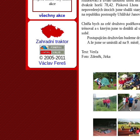
rozdělovači a trvalo dlouhou dobu než
akce
dvakrát horší 78,42. Písková Lhota
nepovedených útocích jsme sbalili stany
na republiku postoupily Uhlířské Janov
všechny akce
Chtěla bych za celé družstvo poděkovat
trénoval a s kterým jsme to dotáhli až
sobě.
Postupujícím družstvům budeme drž
Zahradní traktor
A že jsme se umístili až na 9. místě
Text: Verča
Foto: Zdeněk, Jirka
© 2005-2011
Václav Fereš