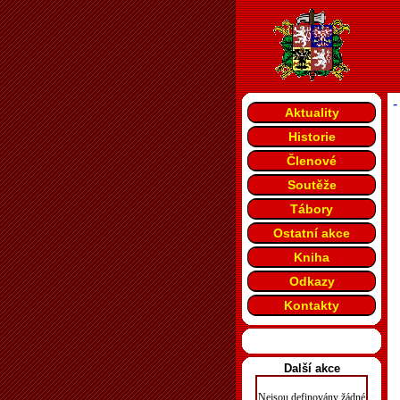
-
Aktuality
Historie
Členové
Soutěže
Tábory
Ostatní akce
Kniha
Odkazy
Kontakty
Další akce
Nejsou definovány žádné