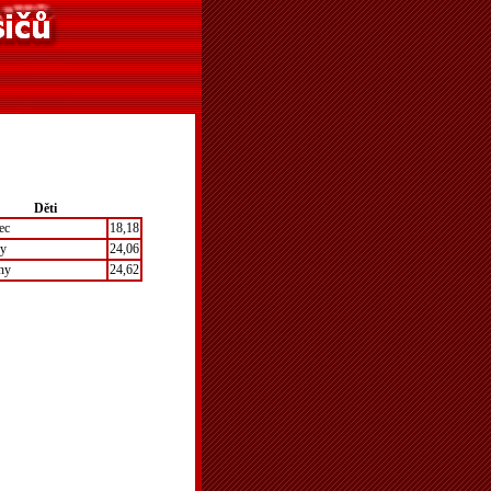
Děti
ec
18,18
ny
24,06
ny
24,62