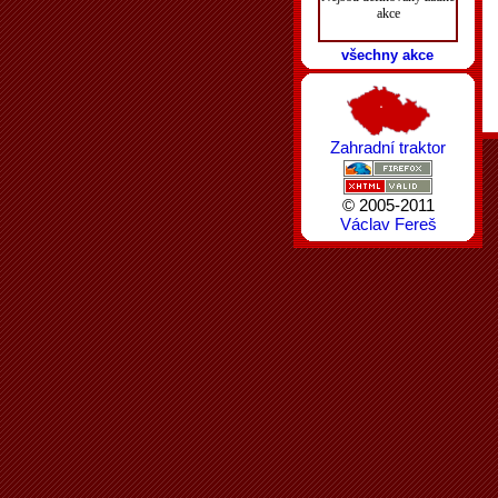
akce
všechny akce
Zahradní traktor
© 2005-2011
Václav Fereš