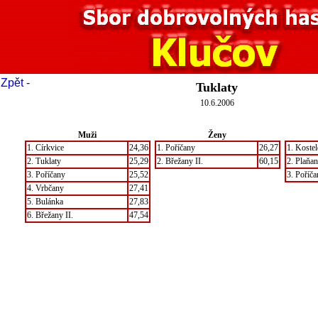
 Zpět -
Tuklaty
10.6.2006
Muži
Ženy
1. Církvice
24,36
1. Poříčany
26,27
1. Kostel
2. Tuklaty
25,29
2. Břežany II.
60,15
2. Plaňa
3. Poříčany
25,52
3. Poříča
4. Vrbčany
27,41
5. Bulánka
27,83
6. Břežany II.
47,54