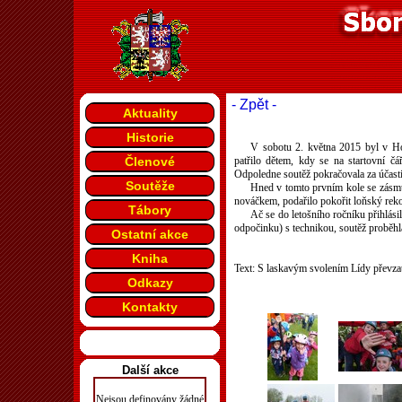
- Zpět -
Aktuality
Historie
V sobotu 2. května 2015 byl v Ho
Členové
patřilo dětem, kdy se na startovní čá
Odpoledne soutěž pokračovala za účasti 
Soutěže
Hned v tomto prvním kole se zásmuc
nováčkem, podařilo pokořit loňský rekor
Tábory
Ač se do letošního ročníku přihlási
odpočinku) s technikou, soutěž proběhla
Ostatní akce
Kniha
Text: S laskavým svolením Lídy převz
Odkazy
Kontakty
Další akce
Nejsou definovány žádné