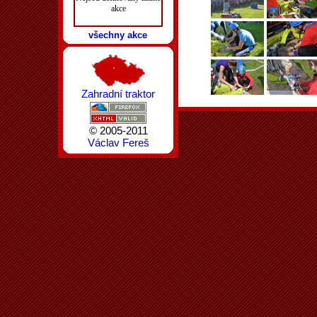
akce
všechny akce
Zahradní traktor
© 2005-2011
Václav Fereš