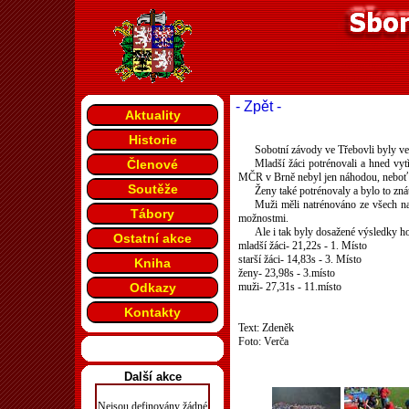
- Zpět -
Aktuality
Historie
Sobotní závody ve Třebovli byly v
Členové
Mladší žáci potrénovali a hned vytře
MČR v Brně nebyl jen náhodou, neboť z
Soutěže
Ženy také potrénovaly a bylo to znát
Muži měli natrénováno ze všech naš
Tábory
možnostmi.
Ale i tak byly dosažené výsledky h
Ostatní akce
mladší žáci- 21,22s - 1. Místo
starší žáci- 14,83s - 3. Místo
Kniha
ženy- 23,98s - 3.místo
Odkazy
muži- 27,31s - 11.místo
Kontakty
Text: Zdeněk
Foto: Verča
Další akce
Nejsou definovány žádné