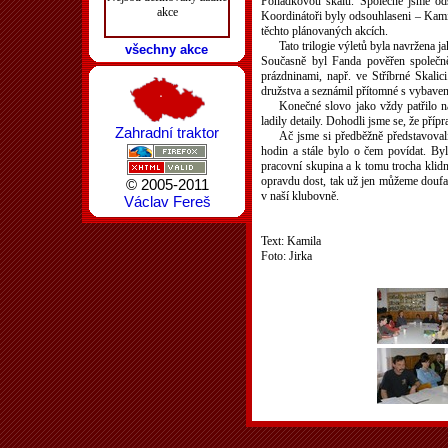
Pohádkovou skálu. Společně jsme odsou
akce
Koordinátoři byly odsouhlaseni – Kamila
těchto plánovaných akcích.
Tato trilogie výletů byla navržena 
všechny akce
Současně byl Fanda pověřen společně
prázdninami, např. ve Stříbrné Skalic
družstva a seznámil přítomné s vybave
Konečné slovo jako vždy patřilo na
ladily detaily. Dohodli jsme se, že př
Zahradní traktor
Ač jsme si předběžně představovali
hodin a stále bylo o čem povídat. Bylo
pracovní skupina a k tomu trocha klidné
opravdu dost, tak už jen můžeme doufat
© 2005-2011
v naší klubovně.
Václav Fereš
Text: Kamila
Foto: Jirka