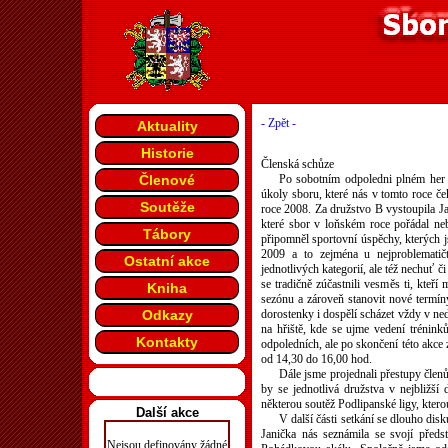
- Zpět -
Aktuality
Historie
Členská schůze
Členové
Po sobotním odpoledni plném her a
úkoly sboru, které nás v tomto roce če
Soutěže
roce 2008. Za družstvo B vystoupila Ja
které sbor v loňském roce pořádal ne
Tábory
připomněl sportovní úspěchy, kterých j
2009 a to zejména u nejproblematič
Ostatní akce
jednotlivých kategorií, ale též nechuť 
se tradičně zúčastnili vesměs ti, kteří
Kniha
sezónu a zároveň stanovit nové termín
Odkazy
dorostenky i dospělí scházet vždy v n
na hřiště, kde se ujme vedení trénink
Kontakty
odpoledních, ale po skončení této akce
od 14,30 do 16,00 hod.
Dále jsme projednali přestupy členů
by se jednotlivá družstva v nejbližš
některou soutěž Podlipanské ligy, kter
Další akce
V další části setkání se dlouho dis
Janička nás seznámila se svojí předs
Nejsou definovány žádné