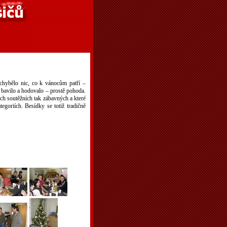
echybělo nic, co k vánocům patří –
, bavilo a hodovalo – prostě pohoda.
ích soutěžních tak zábavných a které
egoriích. Besídky se totiž tradičně