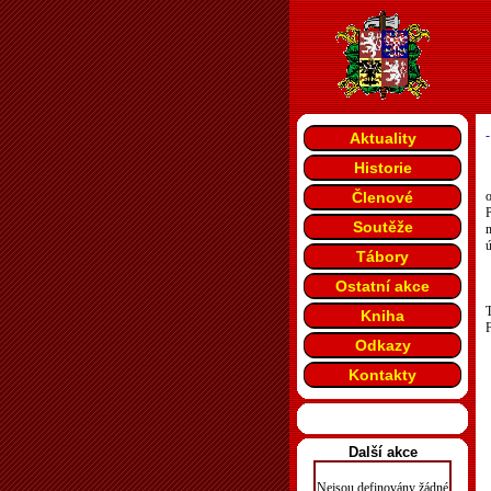
-
Aktuality
Historie
Členové
o
P
Soutěže
m
ú
Tábory
Ostatní akce
T
Kniha
Odkazy
Kontakty
Další akce
Nejsou definovány žádné