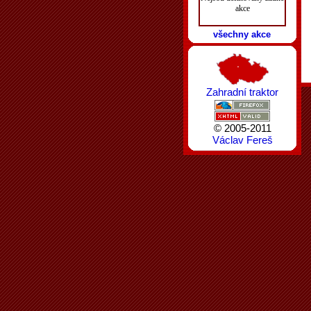
akce
všechny akce
Zahradní traktor
© 2005-2011
Václav Fereš