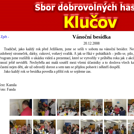
Vánoční besídka
 Zpět -
20.12.2008
Tradičně, jako každý rok před Ježíškem, jsme se sešli v sobotu na vánoční besídce. N
zdobený stromeček, dárky, cukroví, voňavý svařák. A jak se říká v pohádkách – jedlo se, pilo
rogram jsme rozšířili o ukázku videií a prezentací, které se vytvořily v průběhu roku jak z akc
nozí ještě neviděli. Nechyběla ani malá soutěž mezi všemi účastníky a to doslova všech kat
častní nejen děti, ale už odrostlý dorost a sem tam se přijdou pobavit i někteří dospělí.
Jako každý rok se besídka povedla a příští rok se sejdeme zas.
ext: Kamila
Foto: Fanda