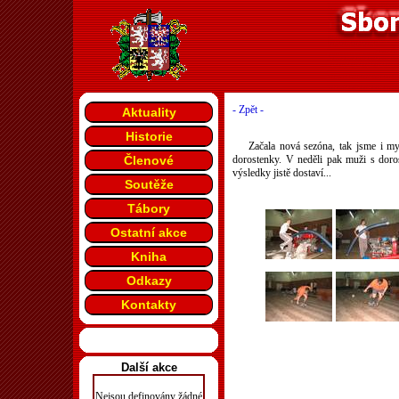
- Zpět -
Aktuality
Historie
Začala nová sezóna, tak jsme i my
Členové
dorostenky. V neděli pak muži s doros
výsledky jistě dostaví...
Soutěže
Tábory
Ostatní akce
Kniha
Odkazy
Kontakty
Další akce
Nejsou definovány žádné