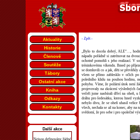
- Zpět -
Aktuality
Historie
„Bylo to docela dobrý, ALE“…, hodno
Členové
nápadu pořádně si zatrénovat na dvoud
ochotně pomohli s jeho realizací. V so
Soutěže
tréninkovému víkendu. Ihned po příjezd
se domluvili co a jak, děti se převlékly
Tábory
všem se přímo zablesklo v očích po 
poledního klidu na pouhou hodinu, ne
Ostatní akce
pohybu. Víme, že požární útok není žá
projevovaly na zkrácení výsledných ča
Kniha
večeři jsme nasbírali dříví na oheň, u 
Odkazy
dráhu pro šedesátku, kterou hned vyzko
nebylo divu, že se oheň uhasil velice 
Kontakty
všech, nechala se až na konec, aby na n
svědomí, že pro sebe i pro společné výsl
Další akce
Nejsou definovány žádné