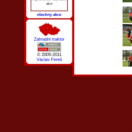
akce
všechny akce
Zahradní traktor
© 2005-2011
Václav Fereš