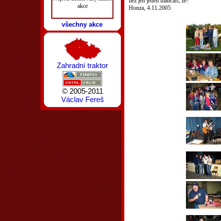
než jen jeden mančaft, že?
akce
Honza, 4.11.2005
všechny akce
Zahradní traktor
© 2005-2011
Václav Fereš