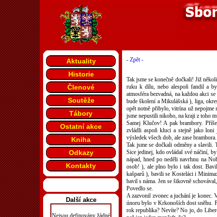
- Zpět -
Aktuality
Historie
Tak jsme se konečně dočkali! Již několi
Členové
ruku k dílu, nebo alespoň fandil a b
atmosféra bezvadná, na každou akci se v
Soutěže
bude školení a Mikulášská ), liga, okre
opět notně přibylo, vitrína už nepojme
Tábory
jsme nepustili nikoho, na kraji z toho 
Samej Klučov! A pak brambory. Příšern
Ostatní akce
zvládli aspoň kluci a stejně jako loni
výsledek všech dob, ale zase brambora. 
Kniha
Tak jsme se dočkali odměny a slavili. T
Odkazy
Sice jedinej, kdo ovládal své náčiní, by
nápad, hned po neděli navrhnu na Nobe
Kontakty
osob! ), ale plno bylo i tak dost. Bavi
kašparů ), bavili se Kosteláci i Minim
bavil s náma. Jen se šikovně schovával,
Povedlo se.
A zazvonil zvonec a juchání je konec. 
Další akce
únoru bylo v Krkonoších dost sněhu. Pak
rok republika? Nevíte? No jo, do Liberce
Nejsou definovány žádné