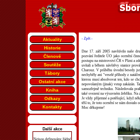
- Zpět -
Aktuality
Historie
Dne 17. září 2005 navštívilo naše dr
Členové
pozvání ředitele ÚO jako ocenění čin
postupu na mistrovství ČR v Plzni a zd
Soutěže
uvítali a během návštěvy stanice prová
Charouz. V průběhu úvodní besedy jsme b
Tábory
nechyběly ani "veselé příhody z natáčen
kterou musí absolvovat ten, kdo se chce
Ostatní akce
nepovolaným (jinak) vstup zakázán. Tak
samozřejmě techniku. Následovala prak
Kniha
také svezení na výsuvném žebříku. Na 
Odkazy
Je vždy příjemné a potěšující, když něk
těší to, že toto ocenění se nám dostalo 
Kontakty
Moc děkujeme!
Další akce
Nejsou definovány žádné