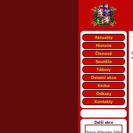
-
Aktuality
Historie
Členové
h
m
Soutěže
Tábory
Ostatní akce
Kniha
Odkazy
Kontakty
Další akce
Nejsou definovány žádné