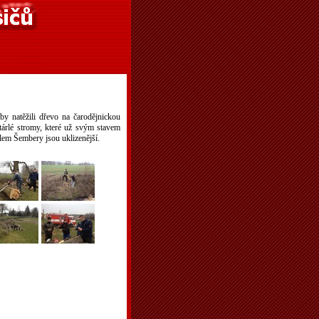
y natěžili dřevo na čarodějnickou
stárlé stromy, které už svým stavem
lem Šembery jsou uklizenější.