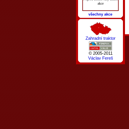
akce
všechny akce
Zahradní traktor
© 2005-2011
Václav Fereš