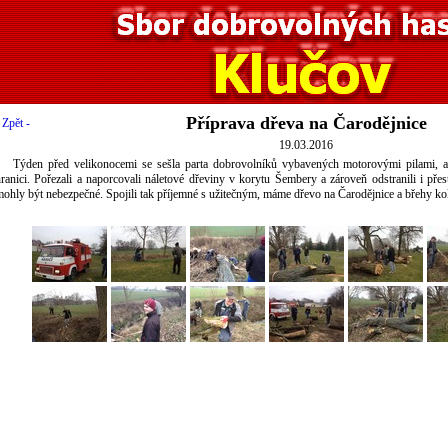
Příprava dřeva na Čarodějnice
 Zpět -
19.03.2016
Týden před velikonocemi se sešla parta dobrovolníků vybavených motorovými pilami, ab
ranici. Pořezali a naporcovali náletové dřeviny v korytu Šembery a zároveň odstranili i pře
ohly být nebezpečné. Spojili tak příjemné s užitečným, máme dřevo na Čarodějnice a břehy ko