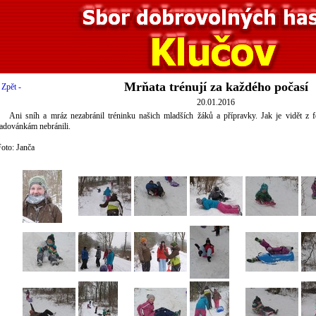
Mrňata trénují za každého počasí
 Zpět -
20.01.2016
Ani sníh a mráz nezabránil tréninku našich mladších žáků a přípravky. Jak je vidět z f
adovánkám nebránili.
oto: Janča