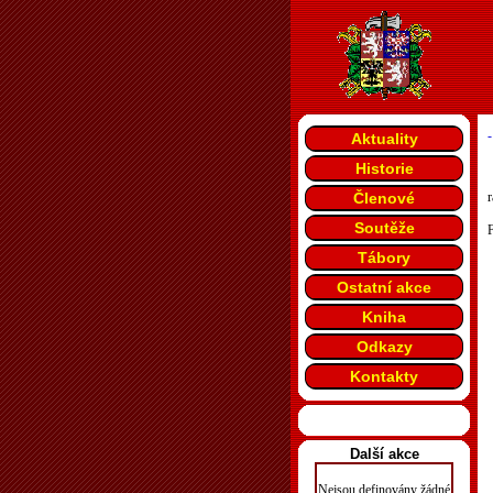
-
Aktuality
Historie
Členové
r
Soutěže
F
Tábory
Ostatní akce
Kniha
Odkazy
Kontakty
Další akce
Nejsou definovány žádné