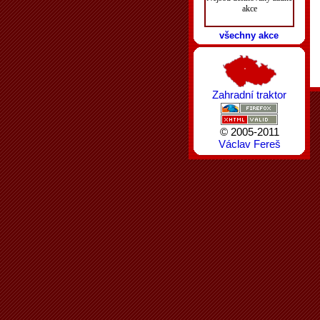
akce
všechny akce
Zahradní traktor
© 2005-2011
Václav Fereš