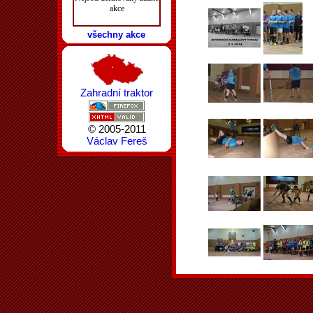
akce
všechny akce
Zahradní traktor
© 2005-2011
Václav Fereš