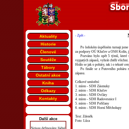
- Zpět -
Aktuality
Historie
Po loňském úspěšném turnaji jsme s
Členové
za podpory OÚ Klučov a OSH Kolín, jeh
Pozváno bylo opět 5 týmů, které s
Soutěže
vypjatých zápasů, vyhrát chtěli všichni.
Hrálo se jak o poháry, tak i o tekuté cen
Tábory
Po finále se z Putovního poháru 
zápasu.
Ostatní akce
Celkové umístění:
Kniha
1. místo - SDH Zásmuky
Odkazy
2. místo - SDH Klučov
3. místo - SDH Ovčáry
Kontakty
4. místo - SDH Radovesnice I
5. místo - SDH Poříčany
6. místo - SDH Horní Měcholupy
Text: Zdeněk
Další akce
Foto: Lůca
Nejsou definovány žádné