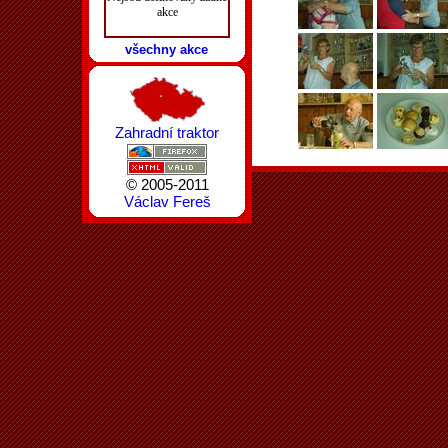
akce
všechny akce
Zahradní traktor
© 2005-2011
Václav Fereš