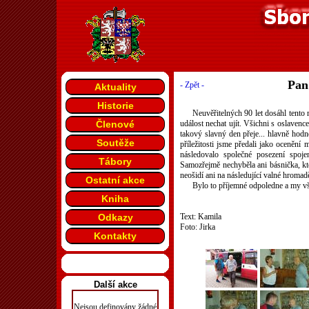
Pan
- Zpět -
Aktuality
Historie
Neuvěřitelných 90 let dosáhl tento
Členové
událost nechat ujít. Všichni s oslavenc
takový slavný den přeje... hlavně hodn
Soutěže
příležitosti jsme předali jako ocenění
následovalo společné posezení spo
Tábory
Samozřejmě nechyběla ani básnička, kte
neošidí ani na následující valné hromad
Ostatní akce
Bylo to příjemné odpoledne a my v
Kniha
Odkazy
Text: Kamila
Foto: Jirka
Kontakty
Další akce
Nejsou definovány žádné