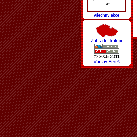
akce
všechny akce
Zahradní traktor
© 2005-2011
Václav Fereš