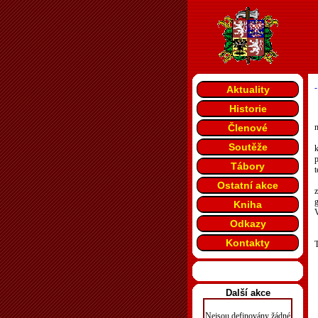
-
Aktuality
Historie
Členové
Soutěže
Tábory
t
Ostatní akce
g
Kniha
Odkazy
Kontakty
T
Další akce
Nejsou definovány žádné