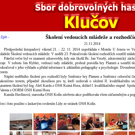
Školení vedoucích mládeže a rozhodčí
 Zpět -
21.11.2014
Předposlední listopadový víkend 21. - 22. 11. 2014 uspořádala v Motelu U Jezera ve 
mládeže Školení vedoucích mládeže. V neděli 23. Pokračovalo školení rozhodčích soutěží ml
Páteční večer byl ve znamení zdravovědy, kdy nás školil Bc. Jan Veselý, zdravotnický zách
kraje. V sobotu Jan Hybler, vedoucí rady mládeže, probral pravidla hry Plamen a soutěží d
pokračoval v jeho výkladu a přidal informace k základům pedagogiky a psychologie. Dvouden
estem.
Náplní nedělního školení pro rozhodčí byly Směrnice hry Plamen a Směrnice celoroční čin
zakončeno testem, případně zkouškou pro ty, kteří usilovali o složení II. kvalifikačního s
arantem školení byl Ing. Aleš Karda z OSH Kutná Hora, držitel I. kvalifikačního stupně. Spolu
Valenta z OORM OSH Kutná Hora.
Kamila Havlínová, starostka OSH Kolín závěrem akce poděkovala všem zúčastněným a pog
ext i foto použito s laskavým svolením Lídy ze stránek OSH Kolín.