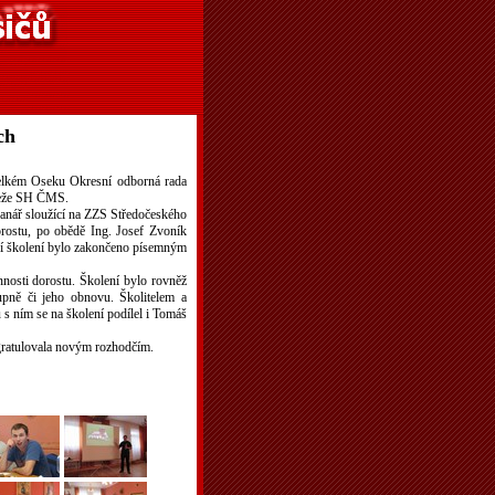
ch
Velkém Oseku Okresní odborná rada
ádeže SH ČMS.
ranář sloužící na ZZS Středočeského
orostu, po obědě Ing. Josef Zvoník
ní školení bylo zakončeno písemným
nosti dorostu. Školení bylo rovněž
tupně či jeho obnovu. Školitelem a
 s ním se na školení podílel i Tomáš
ratulovala novým rozhodčím.