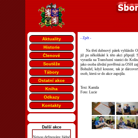
- Zpět -
Aktuality
Historie
Na třetí dubnový pátek vyhlásilo O
Členové
již po několikáté k této akci připoji
vyrazila na Transfuzní stanici do Kolín
Soutěže
jako osoba úřední pověřená za OSH zaji
Bohužel, když kousne, tak je dárcovst
Tábory
osob, která se do akce zapojila.
Ostatní akce
Text: Kamila
Kniha
Foto: Lucie
Odkazy
Kontakty
Další akce
Nejsou definovány žádné