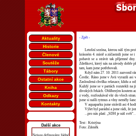
- Zpět -
Aktuality
Historie
Letošní sezóna, kterou náš tým proš
Členové
krásném 4. místě a zúčastnili jsme se i 
pobavit se a strávit tak příjemné dn
Soutěže
Zdeňkovi, který nás na závody dobře při
tam, kam jsme potřebovali.
Tábory
Když nám 27. 10. 2011 zazvonil rán
Čestlic. Ráno jsme v Avii vyrazili asi 
Ostatní akce
Zasloužená chvilka relaxace, klidu a o
Každý jsme se v partách rozutekli na ji
Kniha
divokých řekách. Oblíbeným koutem aqua
Odkazy
z vody, rozfoukával vítr do všech stra
jsme si našli rytmus a vlny neměly šanc
Kontakty
V aquaparku jsme strávili asi 4 hod
Výlet byl parádní a jsme rádi, že js
...pro nás platí: „SDH je náš svět“
Text : Kristýna
Další akce
Foto: Zdeněk
Nejsou definovány žádné