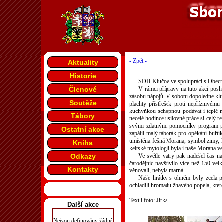
- Zpět -
Aktuality
Historie
SDH Klučov ve spolupráci s Obecním
Členové
V rámci přípravy na tuto akci poshá
zásobu nápojů. V sobotu dopoledne kluci
Soutěže
plachty přístřešek proti nepřízniv
kuchyňkou schopnou podávat i teplé ná
Tábory
necelé hodince usilovné práce si celý r
svými zdatnými pomocníky program pl
Ostatní akce
zapálil malý táborák pro opékání buřtík
umístěna fešná Morana, symbol zimy, kte
Kniha
keltské mytologii byla i naše Morana ve
Odkazy
Ve světle vatry pak nadešel čas na
čarodějnic navštívilo více než 150 vel
Kontakty
věnovali, nebyla marná.
Naše hrátky s ohněm byly zcela p
ochladili hromadu žhavého popela, kte
Text i foto: Jirka
Další akce
Nejsou definovány žádné