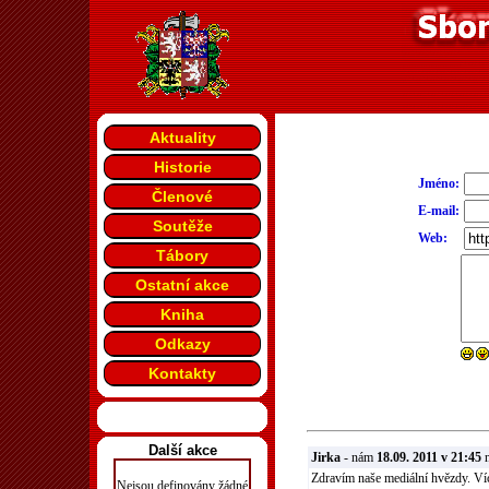
Aktuality
Historie
Jméno:
Členové
E-mail:
Soutěže
Web:
Tábory
Ostatní akce
Kniha
Odkazy
Kontakty
Další akce
Jirka
- nám
18.09. 2011 v 21:45
n
Zdravím naše mediální hvězdy. Ví
Nejsou definovány žádné