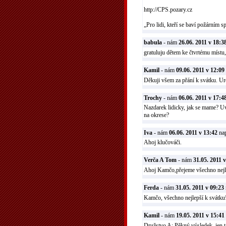
http://CPS.pozary.cz
„Pro lidi, kteří se baví požárním s
babula
- nám
26.06. 2011 v 18:3
gratuluju dětem ke čtvrtému místu,
Kamil
- nám
09.06. 2011 v 12:09
Děkuji všem za přání k svátku. Urč
Trochy
- nám
06.06. 2011 v 17:4
Nazdarek lidicky, jak se mame? Uvi
na okrese?
Iva
- nám
06.06. 2011 v 13:42
nap
Ahoj klučováči.
Verča A Tom
- nám
31.05. 2011 
Ahoj Kamčo,přejeme všechno nejl
Ferda
- nám
31.05. 2011 v 09:23
Kamčo, všechno nejlepší k svátku
Kamil
- nám
19.05. 2011 v 15:41
Družstvo A: Pěkný výsledek, jen t