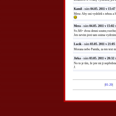
Kamil
- nám
04.05. 2011 v 15:47
Mera: Aby oni vydrželi s tebou a
Mera
- nám
04.05. 2011 v 15:02
n
Sv.Jiří= dvou denni soutez,vsechny
Jen nevim jesti tam snima vydrzi
Lucík
- nám
03.05. 2011 v 21:05
Morana nebo Pamila, za ten text 
Jirka
- nám
03.05. 2011 v 20:32
n
No to je tím, že jste mi ji nepředsta
J.
|
01-20
|