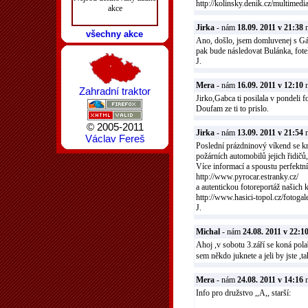
http://kolinsky.denik.cz/multimed
akce
Jirka
- nám
18.09. 2011 v 21:38
n
všechny akce
Ano, došlo, jsem domluvenej s Gáb
pak bude následovat Bulánka, fote
J.
Mera
- nám
16.09. 2011 v 12:10
n
Zahradní traktor
Jirko,Gabca ti posilala v pondeli f
Doufam ze ti to prislo.
© 2005-2011
Jirka
- nám
13.09. 2011 v 21:54
n
Václav Fereš
Poslední prázdninový víkend se kr
požárních automobilů jejich řidičů,
Více informací a spoustu perfektníc
http://www.pyrocar.estranky.cz/
a autentickou fotoreportáž našich 
http://www.hasici-topol.cz/fotoga
J.
Michal
- nám
24.08. 2011 v 22:1
Ahoj ,v sobotu 3.září se koná polab
sem někdo juknete a jeli by jste ,
Mera
- nám
24.08. 2011 v 14:16
n
Info pro družstvo ,,A,, starší: