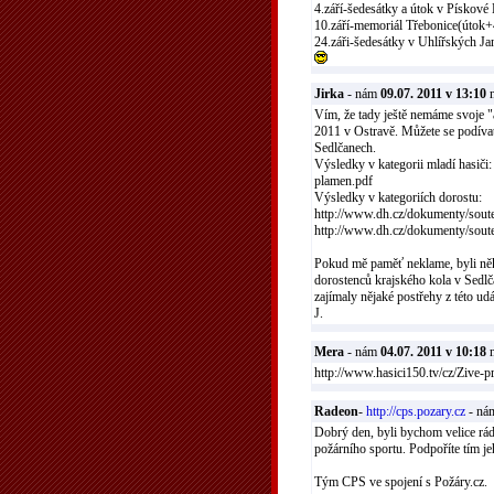
4.září-šedesátky a útok v Pískové
10.září-memoriál Třebonice(úto
24.záři-šedesátky v Uhlířských Ja
Jirka
- nám
09.07. 2011 v 13:10
n
Vím, že tady ještě nemáme svoje "
2011 v Ostravě. Můžete se podívat
Sedlčanech.
Výsledky v kategorii mladí hasič
plamen.pdf
Výsledky v kategoriích dorostu:
http://www.dh.cz/dokumenty/sout
http://www.dh.cz/dokumenty/sout
Pokud mě paměť neklame, byli něk
dorostenců krajského kola v Sedlč
zajímaly nějaké postřehy z této udá
J.
Mera
- nám
04.07. 2011 v 10:18
n
http://www.hasici150.tv/cz/Zive-p
Radeon
-
http://cps.pozary.cz
- n
Dobrý den, byli bychom velice rá
požárního sportu. Podpoříte tím je
Tým CPS ve spojení s Požáry.cz.